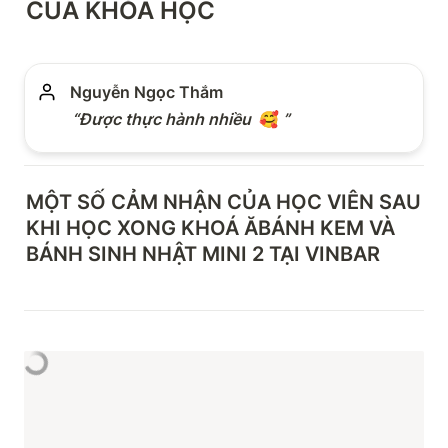
CỦA KHÓA HỌC
Nguyễn Ngọc Thắm
“Được thực hành nhiều  
🥰
 ”
MỘT SỐ CẢM NHẬN CỦA HỌC VIÊN SAU 
KHI HỌC XONG KHOÁ Ă
BÁNH KEM VÀ 
BÁNH SINH NHẬT MINI 2
 TẠI VINBAR