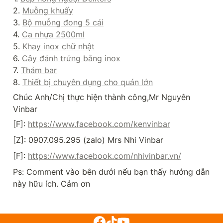
2. 
Muỗng khuấy
3. 
Bộ muỗng đong 5 cái
4. 
Ca nhựa 2500ml
5. 
Khay inox chữ nhật
6. 
Cây đánh trứng bằng inox
7. 
Thảm bar
8. 
Thiết bị chuyên dụng cho quán lớn
Chúc Anh/Chị thực hiện thành công,Mr Nguyên 
Vinbar
[F]: 
https://www.facebook.com/kenvinbar
[Z]: 0907.095.295 (zalo) Mrs Nhi Vinbar
[F]: 
https://www.facebook.com/nhivinbar.vn/
Ps: Comment vào bên dưới nếu bạn thấy hướng dẫn 
này hữu ích. Cảm ơn