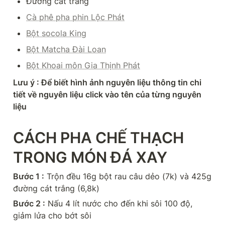
Đường cát trắng
Cà phê pha phin Lộc Phát
Bột socola King
Bột Matcha Đài Loan
Bột Khoai môn Gia Thịnh Phát
Lưu ý : Để biết hình ảnh nguyên liệu thông tin chi 
tiết về nguyên liệu click vào tên của từng nguyên 
liệu
CÁCH PHA CHẾ THẠCH 
TRONG MÓN ĐÁ XAY
Bước 1 :
 Trộn đều 16g bột rau câu dẻo (7k) và 425g 
đường cát trắng (6,8k)
Bước 2 :
 Nấu 4 lít nước cho đến khi sôi 100 độ, 
giảm lửa cho bớt sôi