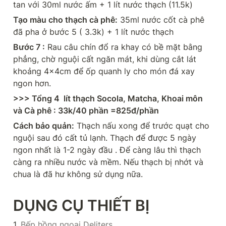
tan với 30ml nước ấm + 1 lít nước thạch (11.5k)
Tạo màu cho thạch cà phê:
 35ml nước cốt cà phê 
đã pha ở bước 5 ( 3.3k) + 1 lít nước thạch
Bước 7 :
 Rau câu chín đổ ra khay có bề mặt bằng 
phẳng, chờ nguội cất ngăn mát, khi dùng cắt lát 
khoảng 4x4cm để ốp quanh ly cho món đá xay 
ngon hơn.
>>> Tổng 4  lít thạch Socola, Matcha, Khoai môn 
và Cà phê : 33k/40 phần =825đ/phần
Cách bảo quản:
 Thạch nấu xong để trước quạt cho 
nguội sau đó cất tủ lạnh. Thạch để được 5 ngày 
ngon nhất là 1-2 ngày đầu . Để càng lâu thì thạch 
càng ra nhiều nước và mềm. Nếu thạch bị nhớt và 
chua là đã hư không sử dụng nữa.
DỤNG CỤ THIẾT BỊ
1. 
Bếp hồng ngoại Deliters