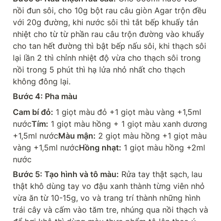
nồi đun sôi, cho 10g bột rau câu giòn Agar trộn đều 
với 20g đường, khi nước sôi thì tắt bếp khuấy tản 
nhiệt cho từ từ phần rau câu trộn đường vào khuấy 
cho tan hết đường thì bật bếp nấu sôi, khi thạch sôi 
lại lần 2 thì chỉnh nhiệt độ vừa cho thạch sôi trong 
nồi trong 5 phút thì hạ lửa nhỏ nhất cho thạch 
không đông lại.
Bước 4: Pha màu
Cam bí đỏ:
 1 giọt màu đỏ +1 giọt màu vàng +1,5ml 
nước
Tím:
 1 giọt màu hồng + 1 giọt màu xanh dương 
+1,5ml nước
Màu mận:
 2 giọt màu hồng +1 giọt màu 
vàng +1,5ml nước
Hồng nhạt:
 1 giọt màu hồng +2ml 
nước
Bước 5: Tạo hình và tô màu:
 Rửa tay thật sạch, lau 
thật khô dùng tay vo đậu xanh thành từng viên nhỏ 
vừa ăn từ 10-15g, vo và trang trí thành những hình 
trái cây và cấm vào tăm tre, nhúng qua nồi thạch và 