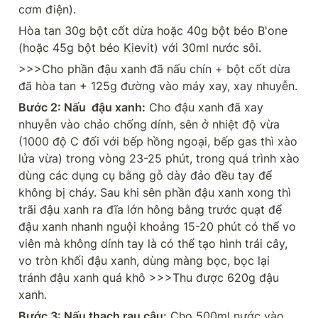
cơm điện).
Hòa tan 30g bột cốt dừa hoặc 40g bột béo B'one 
(hoặc 45g bột béo Kievit) với 30ml nước sôi.
>>>Cho phần đậu xanh đã nấu chín + bột cốt dừa 
đã hòa tan + 125g đường vào máy xay, xay nhuyễn.
Bước 2: Nấu  đậu xanh:
 Cho đậu xanh đã xay 
nhuyễn vào chảo chống dính, sên ở nhiệt độ vừa 
(1000 độ C đối với bếp hồng ngoại, bếp gas thì xào 
lửa vừa) trong vòng 23-25 phút, trong quá trình xào 
dùng các dụng cụ bằng gỗ dày đảo đều tay để 
không bị cháy. Sau khi sên phần đậu xanh xong thì 
trãi đậu xanh ra đĩa lớn hông bằng trước quạt để 
đậu xanh nhanh nguội khoảng 15-20 phút có thể vo 
viên mà không dính tay là có thể tạo hình trái cây, 
vo tròn khối đậu xanh, dùng màng bọc, bọc lại 
tránh đậu xanh quá khô >>>Thu được 620g đậu 
xanh.
Bước 3: Nấu thạch rau câu:
 Cho 500ml nước vào 