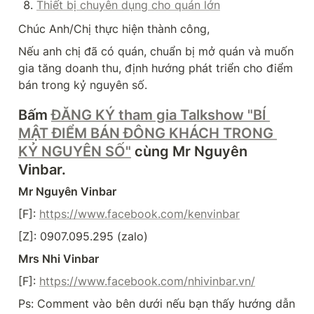
Thiết bị chuyên dụng cho quán lớn
Chúc Anh/Chị thực hiện thành công,
Nếu anh chị đã có quán, chuẩn bị mở quán và muốn 
gia tăng doanh thu, định hướng phát triển cho điểm 
bán trong kỷ nguyên số.
Bấm 
ĐĂNG KÝ tham gia Talkshow "BÍ 
MẬT ĐIỂM BÁN ĐÔNG KHÁCH TRONG 
KỶ NGUYÊN SỐ"
 cùng Mr Nguyên 
Vinbar.
Mr Nguyên Vinbar
[F]: 
https://www.facebook.com/kenvinbar
[Z]: 0907.095.295 (zalo)
Mrs Nhi Vinbar
[F]: 
https://www.facebook.com/nhivinbar.vn/
Ps: Comment vào bên dưới nếu bạn thấy hướng dẫn 