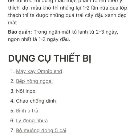
để hơi khô thì dùng màu thực phẩm tô lên theo ý 
thích, đợi màu khô thì nhúng lại 1-2 lần nữa qua lớp 
thạch thì ta được những quả trái cây đậu xanh đẹp 
mắt
Bảo quản:
 Trong ngăn mát tủ lạnh từ 2-3 ngày, 
ngon nhất là 1-2 ngày đầu.
DỤNG CỤ THIẾT BỊ
Máy xay Omniblend
Bếp hồng ngoại
Nồi inox
Chảo chống dính
Bình ủ trà
Ly đong nhựa
Bộ muỗng đong 5 cái