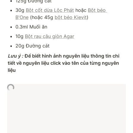
125g Đường cát
30g 
Bột cốt dừa Lộc Phát
 hoặc 
Bột béo 
B'One
 (hoặc 45g 
bột béo Kievit
)
0.3ml Muối ăn
10g 
Bột rau câu giòn Agar
20g Đường cát
Lưu ý
:
Để biết hình ảnh nguyên liệu thông tin chi 
tiết về nguyên liệu click vào tên của từng nguyên 
liệu