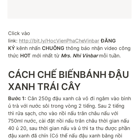
Click vào 
link: 
http://bit.ly/HocVienPhaCheVinbar
ĐĂNG 
KÝ
 kênh nhấn 
CHUÔNG
 thông báo nhận video công 
thức 
HOT
 mới nhất từ 
Mrs. Nhi Vinbar 
mỗi tuần.
CÁCH CHẾ BIẾNBÁNH ĐẬU 
XANH TRÁI CÂY
Bước 1:
 Cân 250g đậu xanh cà vỏ đi ngâm vào bình 
ủ trà với nước sôi trong vòng 2 tiếng. Sau 2 tiếng 
thì rửa sạch, cho vào nồi nấu trân châu nấu với 
750ml nước, cài đặt nồi nấu trân châu thời gian nấu 
40 ủ 20, sau thời gian nấu và ủ thì ta thu được phần 
đậu xanh đã chín (Có thể nấu đậu xanh bằng nồi 