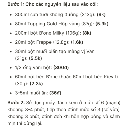
Bước 1: C
ho các nguyên liệu sau vào cối:
300ml sữa tươi không đường (313g): 
(9k)
80ml Topping Gold Hộp vàng (87g): 
(5.9k)
200ml bột B'one Milky (106g): 
(8k)
20ml bột Frappe (12.8g): 
(1.6k)
30ml bột muối biển tạo màng vị Vani 
(21g): 
(5.5k)
1/3 ống vani bột: 
(300đ)
60ml bột béo B’one (hoặc 60ml bột béo Kievit) 
(30g): 
(2.3k)
3-5ml muối ăn: 
(36đ)
Bước 2:
 Sử dụng máy đánh kem ở mức số 6 (mạnh) 
khoảng 3-4 phút, tiếp theo đánh mức số 3 (số vừa) 
khoảng 3 phút, đánh đến khi hỗn hợp bông và sánh 
mịn thì dừng lại.