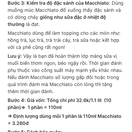
Bước 3: Kiểm tra độ đặc sánh của Macchiato:
 Dùng 
muỗng múc Macchiato đổ xuống thấy đặc sánh và 
có dòng chảy 
giống như sữa đặc ở nhiệt độ 
thường
 là đạt.
Macchiato dùng để làm topping cho các món như: 
hồng trà, lục trà, trà trái cây, trà sữa hoặc kết hợp 
với cà phê cũng rất ngon!
Lưu ý:
 Vậy là bạn đã hoàn thành lớp màng sữa vị 
muối biển thơm ngon, béo ngậy rồi. Thời gian đánh 
phụ thuộc vào công suất máy mạnh yếu khác nhau. 
Nếu đánh Macchiato số lượng gấp đôi hoặc trong 
quá trình đánh mà Macchiato còn lỏng thì tăng 
thêm thời gian đánh.
Bước 4: Giá vốn: Tổng chi phí 32.6k/1.1 lít  (10 
phần)=>  1 phần = 110ml
=> Định lượng dùng mỗi 1 phần là 110ml Macchiato 
= 3.260đ
Bước 5: Cách bảo quản: