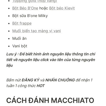
Topping gold (hộp vàng)
Bột Béo B'One
 hoặc 
Bột béo Kievit
Bột sữa B'one Milky
Bột frappe
Muối biển tạo màng vị vani
Muối ăn
Vani bột
Lưu ý : Để biết hình ảnh nguyên liệu thông tin chi 
tiết về nguyên liệu click vào tên của từng nguyên 
liệu
Bấm nút
 ĐĂNG KÝ 
và
 NHẤN CHUÔNG 
để nhận 1 
tuần 1 công thức
 HOT
CÁCH ĐÁNH MACCHIATO