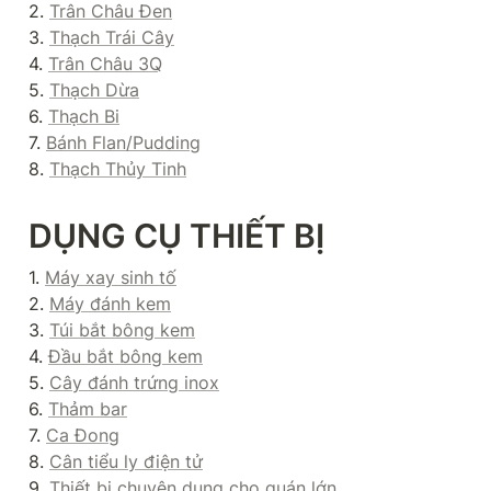
2. 
Trân Châu Đen
3. 
Thạch Trái Cây
4. 
Trân Châu 3Q
5. 
Thạch Dừa
6. 
Thạch Bi
7. 
Bánh Flan/Pudding
8. 
Thạch Thủy Tinh
DỤNG CỤ THIẾT BỊ
1. 
Máy xay sinh tố
2. 
Máy đánh kem
3. 
Túi bắt bông kem
4. 
Đầu bắt bông kem
5. 
Cây đánh trứng inox
6. 
Thảm bar
7. 
Ca Đong
8. 
Cân tiểu ly điện tử
9. 
Thiết bị chuyên dụng cho quán lớn