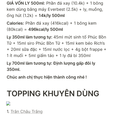
GIÁ VỐN LY 500ml:
 Phần đá xay (10.4k) + 1 bông 
kem dùng bằng máy Everbest (2.5k) + ly, muỗng, 
ống hút (1.2k) = 
14k/ly 500ml
Calories:
 Phần đá xay (416kcal) + 1 bông kem 
(80kcal) = 
496kcal/ly 500ml
Ly 350ml làm tương tự: 
45ml mứt sinh tố Phúc Bồn 
Tử + 15ml siro Phúc Bồn Tử + 15ml kem béo Rich’s 
+ 20ml sữa đặc + 15ml nước lọc + 4g bột frappe + 
1 ít muối + 5ml giấm táo + 1 ly đá bi 350ml
Ly 700ml làm tương tự: Định lượng gấp đôi ly 
350ml.
Chúc anh chị thực hiện thành công nhé !
TOPPING KHUYÊN DÙNG
1. 
Trân Châu Trắng