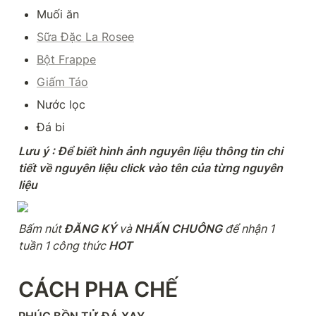
Muối ăn
Sữa Đặc La Rosee
Bột Frappe
Giấm Táo
Nước lọc
Đá bi
Lưu ý : Để biết hình ảnh nguyên liệu thông tin chi 
tiết về nguyên liệu click vào tên của từng nguyên 
liệu
Bấm nút
 ĐĂNG KÝ 
và
 NHẤN CHUÔNG 
để nhận 1 
tuần 1 công thức
 HOT
CÁCH PHA CHẾ
PHÚC BỒN TỬ ĐÁ XAY