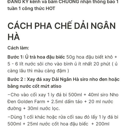
ĐĂNG KÝ kênh và bấm CHUÔNG nhận thông báo 1 
tuần 1 công thức HOT
CÁCH PHA CHẾ DẢI NGÂN 
HÀ
Cách làm:
Bước 1: Ủ trà hoa đậu biếc
 50g hoa đậu biết khô + 
5 - 6 lít nước sôi cho vào bình ủ ít nhất 20 phút ( ủ 
càng lâu thì màu càng đậm )
Bước 2 : Xay đá xay Dải Ngân Hà siro nho đen hoặc 
bằng nước cốt mứt atiso
−Cho vào cối xay 1 ly đá bi 500ml + 40ml siro Nho 
Đen Golden Farm + 2.5ml dấm táo + 20 ml nước 
đường + 30ml nước lọc.
−Dùng 1 cối khác hoặc rửa cối sau đó lấy 1 ly đá bi 
500ml + 25ml nước cốt hoa đậu biếc  + 200ml 