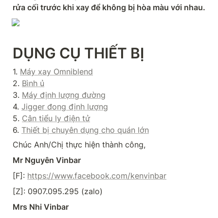
rửa cối trước khi xay để không bị hòa màu với nhau.
DỤNG CỤ THIẾT BỊ
1. 
Máy xay Omniblend
2. 
Bình ủ
3. 
Máy định lượng đường
4. 
Jigger đong định lượng
5. 
Cân tiểu ly điện tử
6. 
Thiết bị chuyên dụng cho quán lớn
Chúc Anh/Chị thực hiện thành công,
Mr Nguyên Vinbar
[F]: 
https://www.facebook.com/kenvinbar
[Z]: 0907.095.295 (zalo)
Mrs Nhi Vinbar