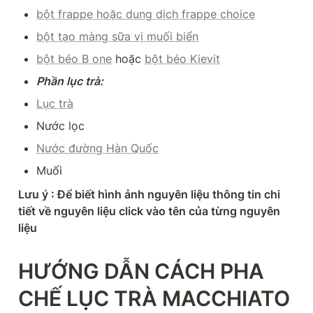
bột frappe hoặc dung dịch frappe choice
bột tạo màng sữa vị muối biển
bột béo B one
 hoặc 
bột béo Kievit
Phần lục trà:
Lục trà
Nước lọc
Nước đường Hàn Quốc
Muối
Lưu ý : Để biết hình ảnh nguyên liệu thông tin chi 
tiết về nguyên liệu click vào tên của từng nguyên 
liệu
HƯỚNG DẪN CÁCH PHA 
CHẾ LỤC TRÀ MACCHIATO