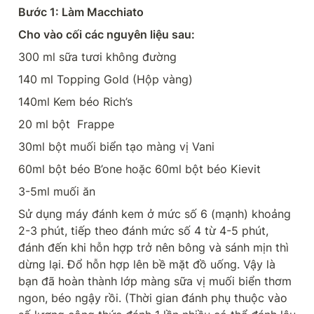
Bước 1: Làm Macchiato
Cho vào cối các nguyên liệu sau:
300 ml sữa tươi không đường
140 ml Topping Gold (Hộp vàng)
140ml Kem béo Rich’s
20 ml bột  Frappe
30ml bột muối biển tạo màng vị Vani
60ml bột béo B’one hoặc 60ml bột béo Kievit
3-5ml muối ăn
Sử dụng máy đánh kem ở mức số 6 (mạnh) khoảng 
2-3 phút, tiếp theo đánh mức số 4 từ 4-5 phút, 
đánh đến khi hỗn hợp trở nên bông và sánh mịn thì 
dừng lại. Đổ hỗn hợp lên bề mặt đồ uống. Vậy là 
bạn đã hoàn thành lớp màng sữa vị muối biển thơm 
ngon, béo ngậy rồi. (Thời gian đánh phụ thuộc vào 