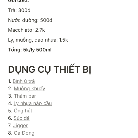
Giá cost:
Trà: 300đ
Nước đường: 500đ
Macchiato: 2.7k
Ly, muỗng, dao nhựa: 1.5k
Tổng: 5k/ly 500ml
DỤNG CỤ THIẾT BỊ
1. 
Bình ủ trà
2. 
Muỗng khuấy
3. 
Thảm bar
4. 
Ly nhựa nắp cầu
5. 
Ống hút
6. 
Súc đá
7. 
Jigger
8. 
Ca Đong