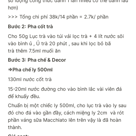
số lượng công thức đánh 1 lần nhiều có thể đánh lâu 
hơn)
>>> Tổng chi phí 38k/14 phần = 2.7k/ phần
Bước 2:
Pha cốt trà
Cho 50g Lục trà vào túi vải lọc trà + 4 lít nước sôi 
vào bình ủ , Ủ trà 20 phút , sau khi lọc bỏ bã 
trà thêm 7.5ml muối ăn
Bước 3:
Pha chế & Decor
=>Pha chế ly 500ml
130ml nước cốt trà
15-20ml nước đường cho vào bình lắc vài viên đá 
để khuấy đều.
Chuẩn bị một chiếc ly 500ml, cho lục trà vào ly sau 
đó cho đá vào gần đầy, cách miệng ly 2cm  và rót 
phần váng sữa Macchiato lên trên vậy là đã hoàn 
thành.