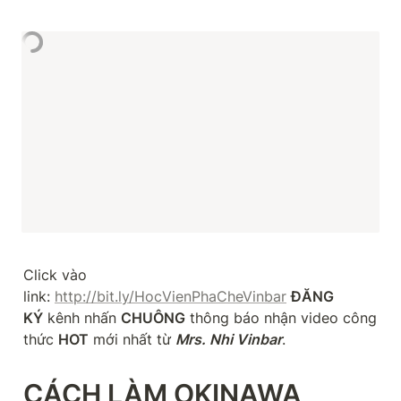
Click vào 
link: 
http://bit.ly/HocVienPhaCheVinbar
ĐĂNG 
KÝ
 kênh nhấn 
CHUÔNG
 thông báo nhận video công 
thức 
HOT
 mới nhất từ 
Mrs. Nhi Vinbar
.
CÁCH LÀM OKINAWA 