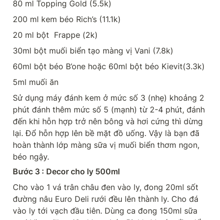
80 ml Topping Gold (5.5k)
200 ml kem béo Rich’s (11.1k)
20 ml bột  Frappe (2k)
30ml bột muối biển tạo màng vị Vani (7.8k)
60ml bột béo B’one hoặc 60ml bột béo Kievit(3.3k)
5ml muối ăn
Sử dụng máy đánh kem ở mức số 3 (nhẹ) khoảng 2 
phút đánh thêm mức số 5 (mạnh) từ 2-4 phút, đánh 
đến khi hỗn hợp trở nên bông và hơi cứng thì dừng 
lại. Đổ hỗn hợp lên bề mặt đồ uống. Vậy là bạn đã 
hoàn thành lớp màng sữa vị muối biển thơm ngon, 
béo ngậy.
Bước 3 : Decor cho ly 500ml
Cho vào 1 vá trân châu đen vào ly, đong 20ml sốt 
đường nâu Euro Deli rưới đều lên thành ly. Cho đá 
vào ly tới vạch đầu tiên. Dùng ca đong 150ml sữa 