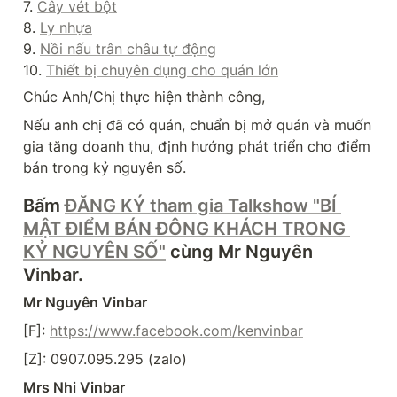
7. 
Cây vét bột
8. 
Ly nhựa
9. 
Nồi nấu trân châu tự động
10. 
Thiết bị chuyên dụng cho quán lớn
Chúc Anh/Chị thực hiện thành công,
Nếu anh chị đã có quán, chuẩn bị mở quán và muốn 
gia tăng doanh thu, định hướng phát triển cho điểm 
bán trong kỷ nguyên số.
Bấm 
ĐĂNG KÝ tham gia Talkshow "BÍ 
MẬT ĐIỂM BÁN ĐÔNG KHÁCH TRONG 
KỶ NGUYÊN SỐ"
 cùng Mr Nguyên 
Vinbar.
Mr Nguyên Vinbar
[F]: 
https://www.facebook.com/kenvinbar
[Z]: 0907.095.295 (zalo)
Mrs Nhi Vinbar