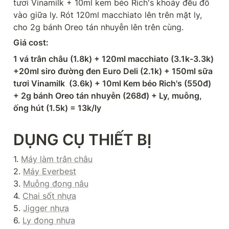
tươi Vinamilk + 10ml kem béo Rich's khoáy đều đổ 
vào giữa ly. Rót 120ml macchiato lên trên mặt ly, 
cho 2g bánh Oreo tán nhuyễn lên trên cùng.
Giá cost:
1 vá trân châu (1.8k) + 120ml macchiato (3.1k-3.3k) 
+20ml siro đường đen Euro Deli (2.1k) + 150ml sữa 
tươi Vinamilk  (3.6k) + 10ml Kem béo Rich's (550đ) 
+ 2g bánh Oreo tán nhuyễn (268đ) + Ly, muỗng, 
ống hút (1.5k) = 13k/ly
DỤNG CỤ THIẾT BỊ
1. 
Máy làm trân châu
2. 
Máy Everbest
3. 
Muỗng đong nâu
4. 
Chai sốt nhựa
5. 
Jigger nhựa
6. 
Ly đong nhựa