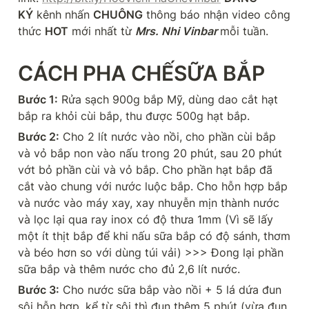
KÝ
 kênh nhấn 
CHUÔNG
 thông báo nhận video công 
thức 
HOT
 mới nhất từ 
Mrs. Nhi Vinbar 
mỗi tuần.
CÁCH PHA CHẾSỮA BẮP
Bước 1:
 Rửa sạch 900g bắp Mỹ, dùng dao cắt hạt 
bắp ra khỏi cùi bắp, thu được 500g hạt bắp.
Bước 2:
 Cho 2 lít nước vào nồi, cho phần cùi bắp 
và vỏ bắp non vào nấu trong 20 phút, sau 20 phút 
vớt bỏ phần cùi và vỏ bắp. Cho phần hạt bắp đã 
cắt vào chung với nước luộc bắp. Cho hỗn hợp bắp 
và nước vào máy xay, xay nhuyễn mịn thành nước 
và lọc lại qua ray inox có độ thưa 1mm (Vì sẽ lấy 
một ít thịt bắp để khi nấu sữa bắp có độ sánh, thơm 
và béo hơn so với dùng túi vải) >>> Đong lại phần 
sữa bắp và thêm nước cho đủ 2,6 lít nước.
Bước 3:
 Cho nước sữa bắp vào nồi + 5 lá dứa đun 
sôi hỗn hợp, kể từ sôi thì đun thêm 5 phút (vừa đun 