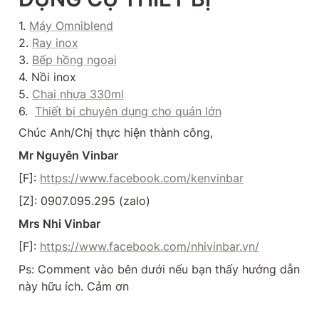
1. 
Máy Omniblend
2. 
Ray inox
3. 
Bếp hồng ngoại
4. Nồi inox

5. 
Chai nhựa 330ml
6.  
Thiết bị chuyên dụng cho quán lớn
Chúc Anh/Chị thực hiện thành công,
Mr Nguyên Vinbar
[F]: 
https://www.facebook.com/kenvinbar
[Z]: 0907.095.295 (zalo)
Mrs Nhi Vinbar
[F]: 
https://www.facebook.com/nhivinbar.vn/
Ps: Comment vào bên dưới nếu bạn thấy hướng dẫn 
này hữu ích. Cảm ơn