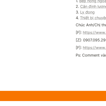
1. 
Bếp hồng ngoạ
2. 
Cân định lượn
3. 
Ly đong
4. 
Thiết bị chuy
Chúc Anh/Chị th
[F]: 
https://www
[Z]: 0907.095.29
[F]: 
https://www.
Ps: Comment vào