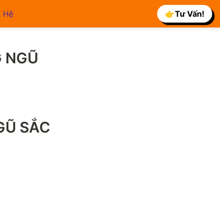
n Hệ
👉Tư Vấn!
 NGŨ 
GŨ SẮC