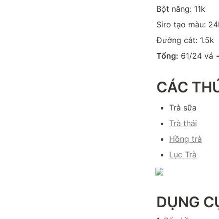
Bột năng: 11k
Siro tạo màu: 24
Đường cát: 1.5k
Tổng:
 61/24 vá 
CÁC TH
Trà sữa
Trà thái
Hồng trà
Lục Trà
DỤNG CỤ