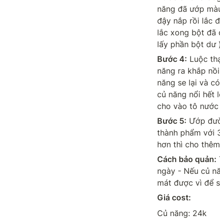
năng đã ướp màu
đậy nắp rồi lắc đ
lắc xong bột đã 
lấy phần bột dư 
Bước 4:
 Luộc thạ
năng ra khắp nồi
năng se lại và có
củ năng nổi hết l
cho vào tô nước 
Bước 5:
 Ướp đườ
thành phẩm với 
hơn thì cho thêm
Cách bảo quản:
ngày - Nếu củ n
mát được vì để s
Giá cost:
Củ năng: 24k