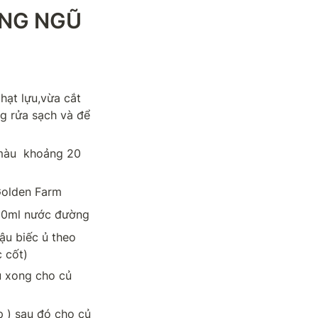
NG NGŨ 
ạt lựu,vừa cắt 
 rửa sạch và để 
màu  khoảng 20 
Golden Farm
 20ml nước đường
u biếc ủ theo 
 cốt)
 xong cho củ 
 ) sau đó cho củ 