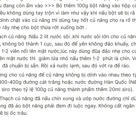
 đang còn ẩm vào >>> Bỏ thêm 100g bột năng vào hộp cùn
ều không dùng tay trộn vì làm như vậy khi nấu bột sẽ bị rã r
dính chặt vào củ năng thì dùng tay hốt củ năng cho ra rổ th
) rây nhẹ cho bột thừa rớt xuống bớt .
ch củ năng :Nấu 2 lít nước sôi ,khi nước sôi lớn cho củ năng
, không bỏ thành 1 cục, sau đó để yên không đảo khuấy, ch
 1-2 viên nổi lên mặt nước,lúc này dùng đũa đảo nhẹ cho củ n
ên mặt nước thì  giảm lửa nhỏ nấu thêm 1-2  phút là chín. V
 đã chuẩn bị sẵn. Rồi xả nước lạnh, sau đó vớt ra để ráo.
ng cho củ năng để củ năng không bị dính vào nhau theo tỷ 
300-400g đường cát trắng hoặc nước đường Hàn Quốc (N
 siro theo tỷ lệ 100g củ năng thành phẩm thêm 20ml siro).
 Thạch củ năng đã nấu chín xong và ướp nước đường chỉ dù
ăng đã áo bột năng phải đem đi luộc ngay. Không cất ngăn
ẽ bị ốc trâu.