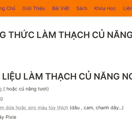
ng Chủ
Giới Thiệu
Bài Viết
Sách
Khóa Học
Liê
G THỨC LÀM THẠCH CỦ NĂNG
 LIỆU LÀM THẠCH CỦ NĂNG N
g 
( hoặc củ năng tươi)
ng
âm dứa hoặc siro màu tùy thích
 (dâu , cam, chanh dây...)
ây Pixie