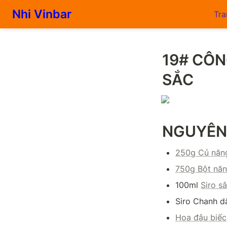
Nhi Vinbar
Tra
19# CÔN
SẮC
NGUYÊN
250g Củ năn
750g Bột nă
100ml 
Siro s
Siro Chanh d
Hoa đậu biếc