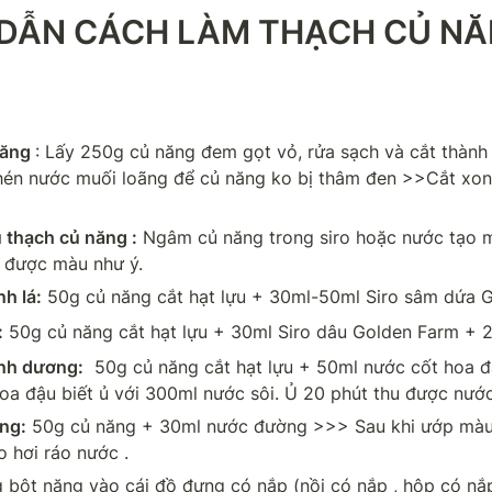
DẪN CÁCH LÀM THẠCH CỦ NĂ
ăng 
: Lấy 250g củ năng đem gọt vỏ, rửa sạch và cắt thành h
én nước muối loãng để củ năng ko bị thâm đen >>Cắt xong
 thạch củ năng :
 Ngâm củ năng trong siro hoặc nước tạo 
i được màu như ý.
h lá:
 50g củ năng cắt hạt lựu + 30ml-50ml Siro sâm dứa 
:
 50g củ năng cắt hạt lựu + 30ml Siro dâu Golden Farm +
nh dương:
  50g củ năng cắt hạt lựu + 50ml nước cốt hoa đậ
oa đậu biết ủ với 300ml nước sôi. Ủ 20 phút thu được nước
ng:
 50g củ năng + 30ml nước đường >>> Sau khi ướp màu
o hơi ráo nước .
 bột năng vào cái đồ đựng có nắp (nồi có nắp , hộp có nắp