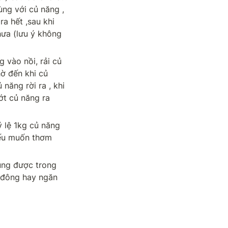
g với củ năng , 
a hết ,sau khi 
ưa (lưu ý không 
 vào nồi, rải củ 
ờ đến khi củ 
ăng rời ra , khi 
ớt củ năng ra 
lệ 1kg củ năng 
ếu muốn thơm 
ng được trong 
 đông hay ngăn 