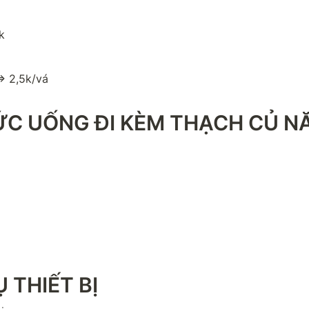
k
=> 2,5k/vá
ỨC UỐNG ĐI KÈM THẠCH CỦ N
 THIẾT BỊ