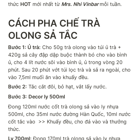
thức 
HOT
 mới nhất từ 
Mrs. Nhi Vinbar 
mỗi tuần.
CÁCH PHA CHẾ TRÀ 
OLONG SẢ TẮC
Bước 1: Ủ trà:
 Cho 50g trà olong vào túi ủ trà + 
420g sả cây đập dập buộc thành bó cho vào bình 
ủ, cho 4 lít nước sôi vào bình ủ, ủ trong vòng 20 
phút. Sau 20 phút vớt túi lọc trà và sả ra ngoài, cho 
vào 7,5ml muối ăn vào khuấy đều.
Bước 2:
 Tắc cắt đôi, bỏ hạt, vắt lấy nước.
Bước 3:
Decor ly 500ml
Đong 120ml nước cốt trà olong sả vào ly nhựa 
500ml, cho 35ml nước đường Hàn Quốc, 10ml nước 
cốt tắc vào  >> Khuấy đều, cho đá vào và thưởng 
thức.
Ly 700ml:
 Đong 170ml trà olong sả vào ly nhựa 