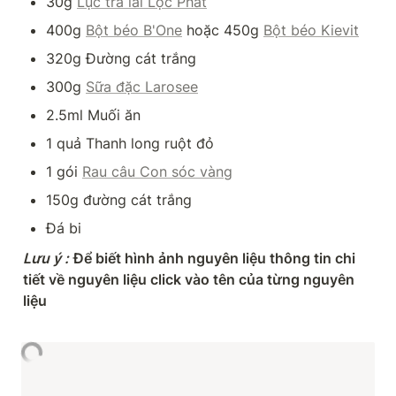
30g 
Lục trà lài Lộc Phát
400g 
Bột béo B'One
 hoặc 450g 
Bột béo Kievit
320g Đường cát trắng
300g 
Sữa đặc Larosee
2.5ml Muối ăn
1 quả Thanh long ruột đỏ
1 gói 
Rau câu Con sóc vàng
150g đường cát trắng
Đá bi
Lưu ý
:
Để biết hình ảnh nguyên liệu thông tin chi 
tiết về nguyên liệu click vào tên của từng nguyên 
liệu