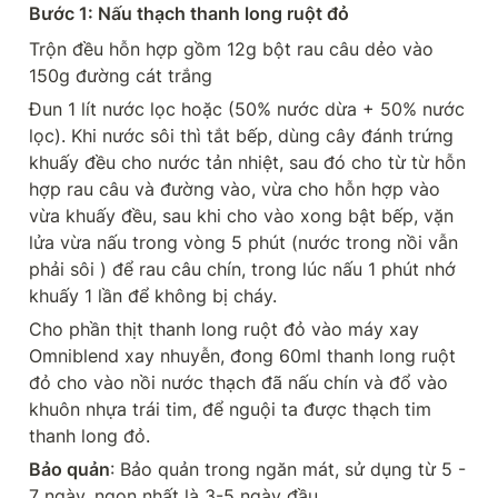
Bước 1: Nấu thạch thanh long ruột đỏ
Trộn đều hỗn hợp gồm 12g bột rau câu dẻo vào 
150g đường cát trắng
Đun 1 lít nước lọc hoặc (50% nước dừa + 50% nước 
lọc). Khi nước sôi thì tắt bếp, dùng cây đánh trứng 
khuấy đều cho nước tản nhiệt, sau đó cho từ từ hỗn 
hợp rau câu và đường vào, vừa cho hỗn hợp vào 
vừa khuấy đều, sau khi cho vào xong bật bếp, vặn 
lửa vừa nấu trong vòng 5 phút (nước trong nồi vẫn 
phải sôi ) để rau câu chín, trong lúc nấu 1 phút nhớ 
khuấy 1 lần để không bị cháy.
Cho phần thịt thanh long ruột đỏ vào máy xay 
Omniblend xay nhuyễn, đong 60ml thanh long ruột 
đỏ cho vào nồi nước thạch đã nấu chín và đổ vào 
khuôn nhựa trái tim, để nguội ta được thạch tim 
thanh long đỏ.
Bảo quản
: Bảo quản trong ngăn mát, sử dụng từ 5 - 
7 ngày, ngon nhất là 3-5 ngày đầu.