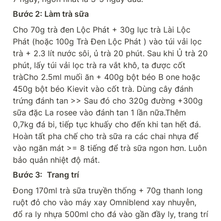
Bước 2: Làm trà sữa
Cho 70g trà đen Lộc Phát + 30g lục trà Lài Lộc 
Phát (hoặc 100g Trà Đen Lộc Phát ) vào túi vải lọc 
trà + 2.3 lít nước sôi, ủ trà 20 phút. Sau khi Ủ trà 20 
phút, lấy túi vải lọc trà ra vắt khô, ta được cốt 
tràCho 2.5ml muối ăn + 400g bột béo B one hoặc 
450g bột béo Kievit vào cốt trà. Dùng cây đánh 
trứng đánh tan >> Sau đó cho 320g đường +300g 
sữa đặc La rosee vào đánh tan 1 lần nữa.Thêm 
0,7kg đá bi, tiếp tục khuấy cho đến khi tan hết đá. 
Hoàn tất pha chế cho trà sữa ra các chai nhựa để 
vào ngăn mát >= 8 tiếng để trà sữa ngon hơn. Luôn 
bảo quản nhiệt độ mát.
Bước 3: 
Trang trí
Đong 170ml trà sữa truyền thống + 70g thanh long 
ruột đỏ cho vào máy xay Omniblend xay nhuyễn, 
đổ ra ly nhựa 500ml cho đá vào gần đầy ly, trang trí 