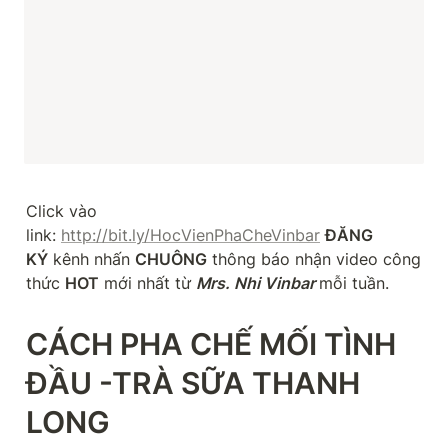
Click vào 
link: 
http://bit.ly/HocVienPhaCheVinbar
ĐĂNG 
KÝ
 kênh nhấn 
CHUÔNG
 thông báo nhận video công 
thức 
HOT
 mới nhất từ 
Mrs. Nhi Vinbar 
mỗi tuần.
CÁCH PHA CHẾ MỐI TÌNH 
ĐẦU -TRÀ SỮA THANH 
LONG