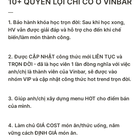
10+ QUYỀN LỢI CHỈ CÓ Ở VINBAR
—
1. Bảo hành khóa học trọn đời: Sau khi học xong, 
HV vẫn được giải đáp và hỗ trợ cho đến khi chế 
biến/làm món thành công.
2.
Được CẬP NHẬT công thức mới LIÊN TỤC và 
TRỌN ĐỜI - đã là học viên 1 lần đồng nghĩa với việc 
anh/chị là thành viên của Vinbar, sẽ được vào 
nhóm VIP và cập nhật công thức hot trend trọn đời.
3.
Giúp anh/chị xây dựng menu HOT cho điểm bán 
của mình.
4.
Làm chủ GIÁ COST món ăn/thức uống, nắm 
vững cách ĐỊNH GIÁ món ăn.